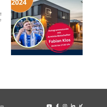
!
e
um