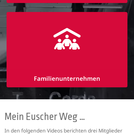
Mitarbeiterevents und Ausflüge
Du-Kultur
Toller Teamspirit
Familienunternehmen
Flache Hierarchien
Familiäres Betriebsklima
Kommunikation auf Augenhöhe
Mein Euscher Weg …
In den folgenden Videos berichten drei Mitglieder