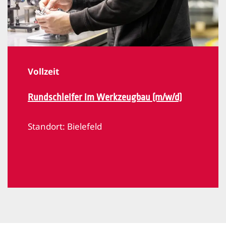
Vollzeit
Rundschleifer im Werkzeugbau (m/w/d)
Standort:
Bielefeld