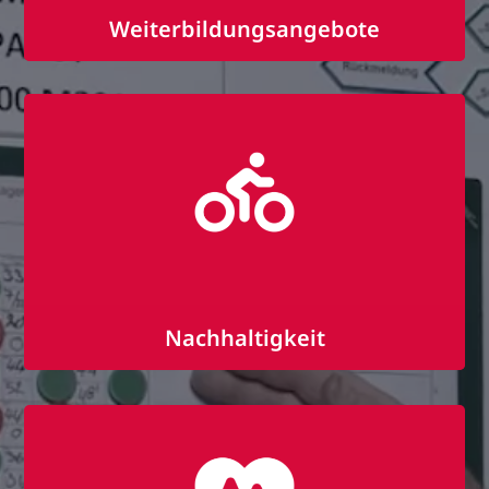
Weiterbildungsangebote
Individuelle Weiterbildungen
Förderung der fachlichen sowie
persönlichen Weiterentwicklung
Team-Seminare und Schulungen
Nachhaltigkeit
ÖPNV-Zuschuss
Fahrradleasing mit (oder über)
BusinessBike
Eigener Honig